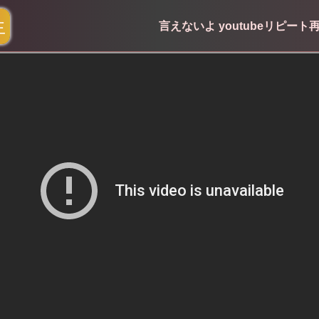
生
言えないよ youtubeリピート