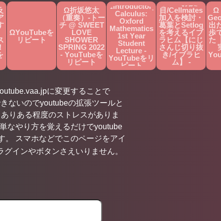
じ３Ｄお披露
ΩIntroductory
反
Ω折坂悠太
目/Cellmates
Ω
Calculus:
ア
（重奏）-トー
加入を検討・
Ge
Oxford
す
チ @ SWEET
葛葉とSetlog
出
Mathematics
」
ΩYouTubeを
LOVE
を考えるイブ
歩
1st Year
ス
リピート
SHOWER
ラヒム【にじ
た
Student
！
SPRING 2022
さんじ切り抜
Lecture -
を
- YouTubeを
き/イブラヒ
Yo
YouTubeをリ
リピート
ム】 -
ピート
YouTubeをリ
ピート
utube.vaa.jpに変更することで
きないのでyoutubeの拡張ツールと
くありある程度のストレスがありま
やり方を覚えるだけでyoutube
す。 スマホなどでこのページをアイ
ラグインやボタンさえいりません。