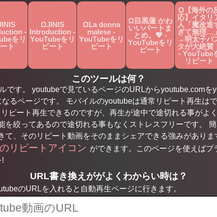
Ω【海外の
応】イタリ
Ω目黒蓮 かわ
INIS
ΩJINIS
ΩLa donna
人「魔改造
いいパートま
duction -
Introduction -
malese -
ぎて無理…
とめ。🖤 -
Tubeをリ
YouTubeをリ
YouTubeをリ
→明太子パ
YouTubeをリ
ート
ピート
ピート
タが大絶賛
ピート
- YouTube
リピート
このツールは何？
す。 youtubeで見ているページのURLからyoutube.comをyo
になるページです。 モバイルのyoutubeは通常リピート再生はで
もリピート再生できるのですが、再生が途中で途切れる事がよ
を絞ってあるので途切れる事もなくストレスフリーです。 簡単な
きて、そのリピート動画をそのままシェアできる強みがありま
用のリピートアイコン
ができます。このページを使えばプ
!
URL書き換えががよくわからい時は？
tubeのURLを入れると自動再生ページに行きます。