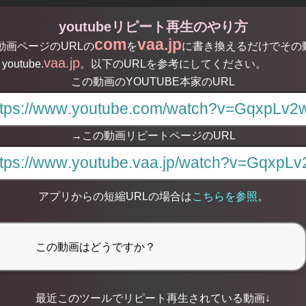
youtubeリピート再生のやり方
com
vaa.jp
る動画ページのURLの
を
に書き換えるだけでその
vaa.jp
youtube.
。以下のURLを参考にしてください。
この動画のYOUTUBE本家のURL
→この動画リピートページのURL
アプリからの短縮URLの場合は
こちらを参照
。
最近このツールでリピート再生されている動画↓