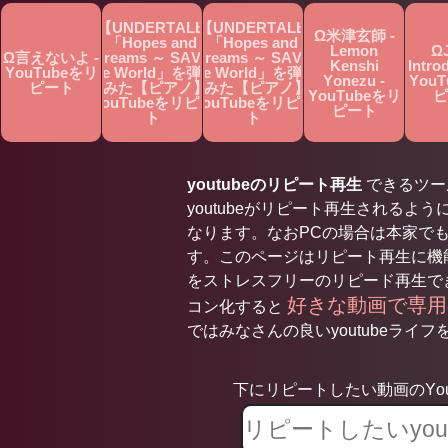
Ω【UNDERTALE】
Ω【UNDERTALE】
Ω米津玄師 -
「Hopes and
「Hopes and
Lemon
ΩJ
Ω言えないよ -
Dreams ～ SAVE
Dreams ～ SAVE
Kenshi
Intro
YouTubeをリ
the World」を弾い
the World」を弾い
Yonezu -
You
ピート
てみた【ピアノ】 -
てみた【ピアノ】 -
YouTubeをリ
ピ
YouTubeをリピー
YouTubeをリピー
ピート
ト
ト
youtubeのリピート再生
できるツールで
youtubeがリピート再生されるよう
なります。なおPCの場合は本家で
す。このページはリピート再生に機能
をストレスフリーのリピード再生で
好きな動画で専
コン化すると
ではみなさんの良いyoutubeライフを
下にリピートしたい動画のYou