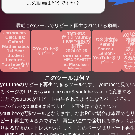
Ω【
グ】
Ω【第75回
最近このツールでリピート再生されている動画↓
超ド
NHK紅白歌合
牌
ΩIntroductory
戦出場決
KON
Calculus:
定！】Vaundy
Ω米津玄師
格闘
Oxford
LIVE "怪獣の
Kenshi
『伊
Mathematics
花唄"
ΩYouTubeを
Yonezu -
紗』
1st Year
2024.07.28
リピート
Lemon -
い？
Student
one man live
YouTubeをリ
＆危
Lecture -
"HEADSHOT"
ピート
ツモ
YouTubeをリ
at Makuhari
モナ
ピート
Messe -
裂！
YouTubeをリ
名場
このツールは何？
ピート
You
youtubeのリピート再生
できるツールです。 youtubeで見てい
ピ
るページのURLからyoutube.comをyoutube.vaa.jpに変更する
ことでyoutubeがリピート再生されるようになるページです。
モバイルのyoutubeは通常リピート再生はできないので
youtubeの拡張ツールとなります。なおPCの場合は本家でもリ
ピート再生できるのですが、再生が途中で途切れる事がよくあ
りある程度のストレスがあります。このページはリピート再生