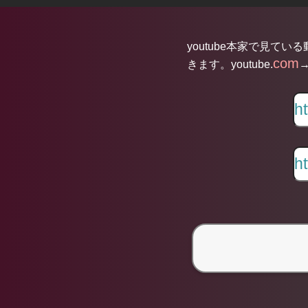
youtube本家で見てい
com
きます。youtube.
→
Ω【カタカナ
で歌える洋
楽】Good