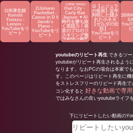
Time With
Ω【ムジュラ
ΩJohann
Owl City・
Ω米津玄師
の仮面】近年
Pachelbel -
Carly Rae
Kenshi
判明した隠さ
ΩBIN
Canon in D \\
Jepsen ▼AI
Yonezu -
れた小ネタ
SA
Jacob's
時代を勝ち抜
Lemon -
【ゼルダの伝
You
Piano -
く英語力！発
YouTubeをリ
説】 -
ピ
YouTubeをリ
音のプロのリ
ピート
YouTubeをリ
ピート
スキリング無
ピート
料相談は概要
欄へ▼ -
YouTubeをリ
ピート
youtubeのリピート再生
できるツールで
youtubeがリピート再生されるよう
なります。なおPCの場合は本家で
す。このページはリピート再生に機能
をストレスフリーのリピード再生で
好きな動画で専
コン化すると
ではみなさんの良いyoutubeライフを
下にリピートしたい動画のYou