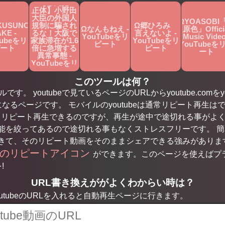
Ω【移民党の
正体】小野田
大臣の外国人
ΩYOASOBI
KUSUNO
規制に騙され
Ω郷ひろみ
Ωなんもねえ -
原色」Offici
KE -
るな！大阪で
言えないよ -
YouTubeをリ
Music Video
Tubeをリ
家族滞在が1.6
YouTubeをリ
ピート
YouTubeを
ート
倍に急増する
ピート
ート
異常事態 -
YouTubeをリ
ピート
このツールは何？
す。 youtubeで見ているページのURLからyoutube.comをyo
になるページです。 モバイルのyoutubeは通常リピート再生はで
もリピート再生できるのですが、再生が途中で途切れる事がよ
を絞ってあるので途切れる事もなくストレスフリーです。 簡単な
きて、そのリピート動画をそのままシェアできる強みがありま
用のリピートアイコン
ができます。このページを使えばプ
!
URL書き換えががよくわからい時は？
tubeのURLを入れると自動再生ページに行きます。