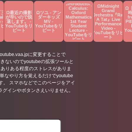
ΩIntroductory
ΩMidnight
Calculus:
Ω
Grand
「三
Ω最近の撮影
Ωツユ - アン
Oxford
時
Orchestra『Rat
al
が辛いので脱
ダーキッズ
Mathematics
f
A Tat』Live
 -
退します。 -
MV -
1st Year
PI
Performance
リピ
YouTubeをリ
YouTubeをリ
Student
Video -
ピート
ピート
Lecture -
Yo
YouTubeをリピ
YouTubeをリ
ート
ピート
utube.vaa.jpに変更することで
きないのでyoutubeの拡張ツールと
くありある程度のストレスがありま
やり方を覚えるだけでyoutube
す。 スマホなどでこのページをアイ
ラグインやボタンさえいりません。