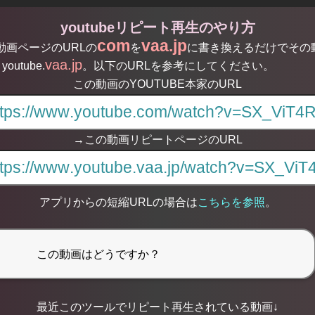
youtubeリピート再生のやり方
com
vaa.jp
る動画ページのURLの
を
に書き換えるだけでその
vaa.jp
youtube.
。以下のURLを参考にしてください。
この動画のYOUTUBE本家のURL
→この動画リピートページのURL
アプリからの短縮URLの場合は
こちらを参照
。
最近このツールでリピート再生されている動画↓