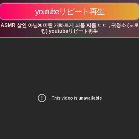
youtubeリピート再生
ASMR 살인 아님❌ 미뛴 개빠르게 뇌를 찌름 ㄷㄷ , 귀청소 (노토
킹) youtubeリピート再生