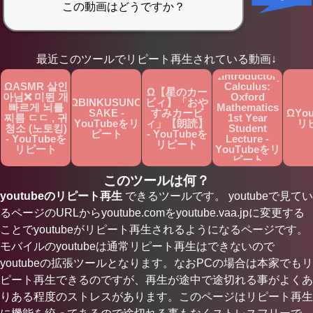
最近このツールでリピート再生されている動画↓
ΩIntroductory
ΩASMR 살인
Calculus:
Ω【星のカー
아님❌ 미뛴 개
Oxford
ΩBINKUSUNO
ビィ】「おや
빠르게 뇌를
Mathematics
SAKE -
すみカービ
ΩYo
찌름 ㄷㄷ , 귀
1st Year
YouTubeをリ
ィ」【朗読】
リ
청소 (노토킹)
Student
ピート
- YouTubeを
- YouTubeを
Lecture -
リピート
リピート
YouTubeをリ
ピート
このツールは何？
youtubeのリピート再生
できるツールです。 youtubeで見てい
るページのURLからyoutube.comをyoutube.vaa.jpに変更する
ことでyoutubeがリピート再生されるようになるページです。
モバイルのyoutubeは通常リピート再生はできないので
youtubeの拡張ツールとなります。なおPCの場合は本家でもリ
ピート再生できるのですが、再生が途中で途切れる事がよくあ
りある程度のストレスがあります。このページはリピート再生