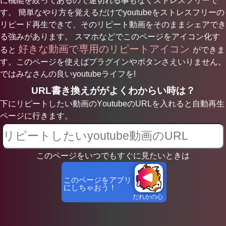
に機能を絞ってあるので途切れる事もなくストレスフリーで
す。 簡単なやり方を覚えるだけでyoutubeをストレスフリーの
リピード再生できて、そのリピート動画をそのままシェアでき
る強みがあります。 スマホなどでこのページをアイコン化す
好きな動画で専用のリピートアイコン
ると
ができま
す。このページを使えばプラグインやボタンさえいりません。
ではみなさんの良いyoutubeライフを!
URL書き換えががよくわからい時は？
下にリピートしたい動画のYoutubeのURLを入れると自動再生
ページに行きます。
このページをいつでもすぐに見たいときは
このページをアプリ
にしちゃおう！
だれかの心
臓にな