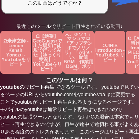
Ω「フリー
最近このツールでリピート再生されている動画↓
BGM 30分耐
久」ホワイト
Ω【絶望】
マシュマロ
Ω【
Ω米津玄師 -
GeoGuessrで
『アップテン
時代
Lemon
出た場所に徒
ΩJINIS
ポでノリノ
fro
Kenshi
歩で行ってみ
Introduction -
リ』「かわい
PIEC
Yonezu -
た【ゆっくり
YouTubeをリ
い、配信
RE
YouTubeをリ
実況】 -
ピート
BGM、作業用
You
ピート
YouTubeをリ
BGM、ポッ
ピ
ピート
プ」 -
YouTubeをリ
このツールは何？
ピート
youtubeのリピート再生
できるツールです。 youtubeで見てい
るページのURLからyoutube.comをyoutube.vaa.jpに変更する
ことでyoutubeがリピート再生されるようになるページです。
モバイルのyoutubeは通常リピート再生はできないので
youtubeの拡張ツールとなります。なおPCの場合は本家でもリ
ピート再生できるのですが、再生が途中で途切れる事がよくあ
りある程度のストレスがあります。このページはリピート再生