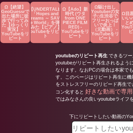
Ω【絶望】
Ω駆け出し
Ω【UNDERTALE】
Ω【Ado】新
GeoGuessrで
Youtuberの女
「Hopes and
時代 (ウタ
Ω目
出た場所に徒
子◯生渋谷で
Dreams ～ SAVE
from ONE
いい
歩で行ってみ
フリーおっぱ
the World」を弾い
PIECE FILM
とめ
た【ゆっくり
いで炎上！
てみた【ピアノ】 -
RED) -
You
実況】 -
（元動画） -
YouTubeをリピー
YouTubeをリ
ピ
YouTubeをリ
YouTubeをリ
ト
ピート
ピート
ピート
youtubeのリピート再生
できるツールで
youtubeがリピート再生されるよう
なります。なおPCの場合は本家で
す。このページはリピート再生に機能
をストレスフリーのリピード再生で
好きな動画で専
コン化すると
ではみなさんの良いyoutubeライフを
下にリピートしたい動画のYou