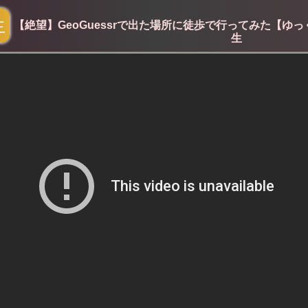
生
【絶望】GeoGuessrで出た場所に徒歩で行ってみた【ゆっく
生