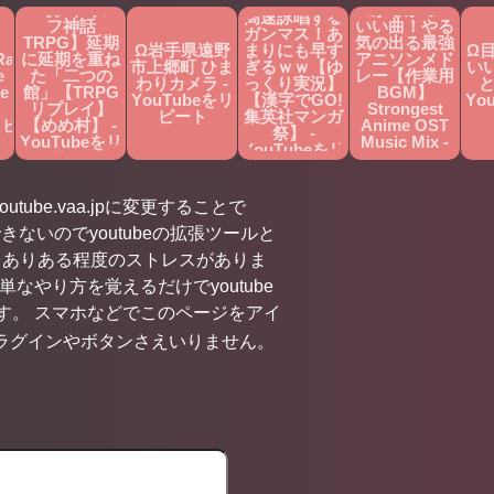
Ω【めめ村】
Ω【クトゥル
上がるかっこ
高速詠唱する
フ神話
いい曲！やる
ガンマス！あ
TRPG】延期
気の出る最強
Ω岩手県遠野
まりにも早す
Ω
Rat
に延期を重ね
アニソンメド
市上郷町 ひま
ぎるｗｗ【ゆ
い
e
た「二つの
レー【作業用
わりカメラ -
っくり実況】
と
e
館」【TRPG
BGM】
YouTubeをリ
【漢字でGO!
Yo
リプレイ】
Strongest
ピート
集英社マンガ
リピ
【めめ村】 -
Anime OST
祭】 -
YouTubeをリ
Music Mix -
YouTubeをリ
ピート
YouTubeをリ
ピート
ピート
utube.vaa.jpに変更することで
きないのでyoutubeの拡張ツールと
くありある程度のストレスがありま
やり方を覚えるだけでyoutube
す。 スマホなどでこのページをアイ
ラグインやボタンさえいりません。