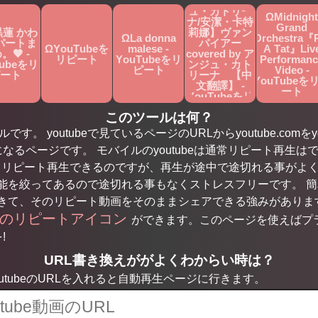
Ω【アンジ
ュ・カトリー
ΩMidnight
ナ/安潔・卡特
Grand
黒蓮 かわ
莉娜】ヴァン
ΩLa donna
Orchestra『
パートま
パイアー
ΩYouTubeを
malese -
A Tat』Liv
。🖤 -
covered by ア
リピート
YouTubeをリ
Performanc
Tubeをリ
ンジュ・カト
ピート
Video -
ート
リーナ 【中
YouTubeを
文翻譯】 -
ート
YouTubeをリ
ピート
このツールは何？
す。 youtubeで見ているページのURLからyoutube.comをyo
になるページです。 モバイルのyoutubeは通常リピート再生はで
もリピート再生できるのですが、再生が途中で途切れる事がよ
を絞ってあるので途切れる事もなくストレスフリーです。 簡単な
きて、そのリピート動画をそのままシェアできる強みがありま
用のリピートアイコン
ができます。このページを使えばプ
!
URL書き換えががよくわからい時は？
tubeのURLを入れると自動再生ページに行きます。