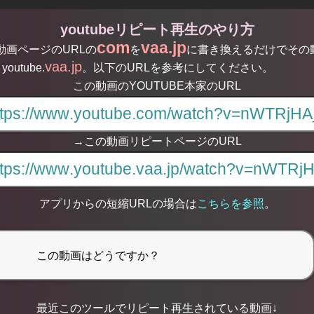
youtubeリピート再生のやり方
com
vaa.jp
る動画ページのURLの
を
に書き換えるだけでその
vaa.jp
youtube.
。以下のURLを参考にしてください。
この動画のYOUTUBE本家のURL
→この動画リピートページのURL
アプリからの短縮URLの場合は
こちらを参照
。
最近このツールでリピート再生されている動画↓