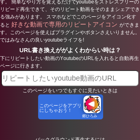
す。 簡単なやり方を覚えるだけでyoutubeをストレスフリーの
リピード再生できて、そのリピート動画をそのままシェアでき
る強みがあります。 スマホなどでこのページをアイコン化す
好きな動画で専用のリピートアイコン
ると
ができま
す。このページを使えばプラグインやボタンさえいりません。
ではみなさんの良いyoutubeライフを!
URL書き換えががよくわからい時は？
下にリピートしたい動画のYoutubeのURLを入れると自動再生
ページに行きます。
このページをいつでもすぐに見たいときは
このページをアプリ
にしちゃおう！
郷ひろみ
言えな
バックグラウンド再生するには