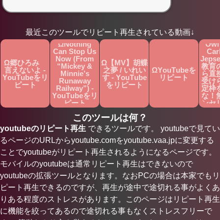
Ω【
で歌
楽】
最近このツールでリピート再生されている動画↓
Tim
ΩNothing
Owl
Can Stop Us
Car
Now (From
Jep
Ω郷ひろみ
Ω【MV】胡蝶
“Mickey &
教育
言えないよ -
之夢 / いれい
ΩYouTubeを
Minnie’s
ら直
YouTubeをリ
す - YouTube
リピート
Runaway
受け
ピート
をリピート
Railway”) -
定枠
YouTubeをリ
な！
ピート
ンセ
詳細
このツールは何？
へ
You
youtubeのリピート再生
できるツールです。 youtubeで見てい
ピ
るページのURLからyoutube.comをyoutube.vaa.jpに変更する
ことでyoutubeがリピート再生されるようになるページです。
モバイルのyoutubeは通常リピート再生はできないので
youtubeの拡張ツールとなります。なおPCの場合は本家でもリ
ピート再生できるのですが、再生が途中で途切れる事がよくあ
りある程度のストレスがあります。このページはリピート再生
に機能を絞ってあるので途切れる事もなくストレスフリーで