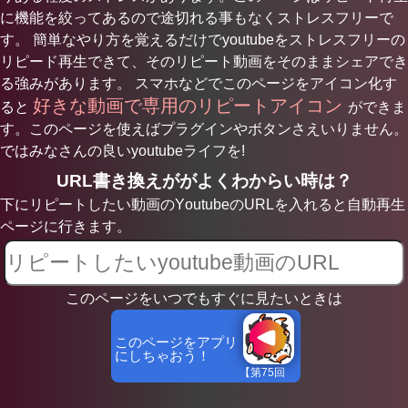
に機能を絞ってあるので途切れる事もなくストレスフリーで
す。 簡単なやり方を覚えるだけでyoutubeをストレスフリーの
リピード再生できて、そのリピート動画をそのままシェアでき
る強みがあります。 スマホなどでこのページをアイコン化す
好きな動画で専用のリピートアイコン
ると
ができま
す。このページを使えばプラグインやボタンさえいりません。
ではみなさんの良いyoutubeライフを!
URL書き換えががよくわからい時は？
下にリピートしたい動画のYoutubeのURLを入れると自動再生
ページに行きます。
このページをいつでもすぐに見たいときは
このページをアプリ
にしちゃおう！
【第75回
NHK