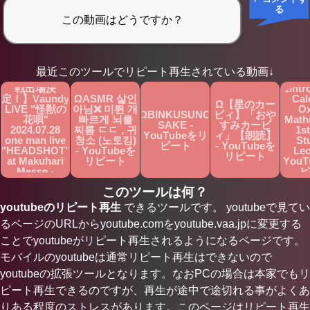
る
Ω【第75回
最近このツールでリピート再生されている動画↓
NHK紅白歌合
戦出場決
ΩIntr
定！】Vaundy
ΩASMR 살인
Cal
Ω【星のカー
LIVE "怪獣の
아님❌ 미뛴 개
Ox
ΩBINKUSUNO
ビィ】「おや
花唄"
빠르게 뇌를
Math
SAKE -
すみカービ
2024.07.28
찌름 ㄷㄷ , 귀
1st
YouTubeをリ
ィ」【朗読】
one man live
청소 (노토킹)
St
ピート
- YouTubeを
"HEADSHOT"
- YouTubeを
Lec
リピート
at Makuhari
リピート
You
Messe -
ピ
YouTubeをリ
このツールは何？
ピート
youtubeのリピート再生
できるツールです。 youtubeで見てい
るページのURLからyoutube.comをyoutube.vaa.jpに変更する
ことでyoutubeがリピート再生されるようになるページです。
モバイルのyoutubeは通常リピート再生はできないので
youtubeの拡張ツールとなります。なおPCの場合は本家でもリ
ピート再生できるのですが、再生が途中で途切れる事がよくあ
りある程度のストレスがあります。このページはリピート再生