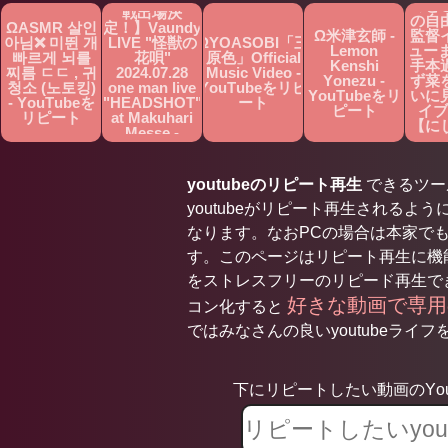
ミど
戦出場決
の自
ΩASMR 살인
定！】Vaundy
Ω米津玄師 -
監督
아님❌ 미뛴 개
LIVE "怪獣の
ΩYOASOBI「三
Lemon
ュー
빠르게 뇌를
花唄"
原色」Official
Kenshi
手本
찌름 ㄷㄷ , 귀
2024.07.28
Music Video -
Yonezu -
ず菜
청소 (노토킹)
one man live
YouTubeをリピ
YouTubeをリ
いに
- YouTubeを
"HEADSHOT"
ート
ピート
イブ
リピート
at Makuhari
【に
Messe -
切り
YouTubeをリ
You
ピート
ピ
youtubeのリピート再生
できるツールで
youtubeがリピート再生されるよう
なります。なおPCの場合は本家で
す。このページはリピート再生に機能
をストレスフリーのリピード再生で
好きな動画で専
コン化すると
ではみなさんの良いyoutubeライフを
下にリピートしたい動画のYou