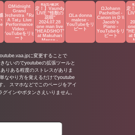
戦出場決
ΩMidnight
定！】Vaundy
ΩJohann
定！
Grand
LIVE "怪獣の
Pachelbel -
LI
蝶
Orchestra『Rat
ΩLa donna
花唄"
Canon in D \\
い
A Tat』Live
malese -
2024.07.28
Jacob's
20
be
Performance
YouTubeをリ
one man live
Piano -
one
ト
Video -
ピート
"HEADSHOT"
YouTubeをリ
"H
YouTubeをリピ
at Makuhari
ピート
at
ート
Messe -
YouTubeをリ
Yo
ピート
utube.vaa.jpに変更することで
きないのでyoutubeの拡張ツールと
くありある程度のストレスがありま
やり方を覚えるだけでyoutube
す。 スマホなどでこのページをアイ
ラグインやボタンさえいりません。