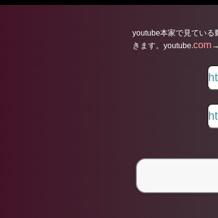
youtube本家で見てい
com
きます。youtube.
→
Ω【
Ω【第75回
202
NHK紅白歌合