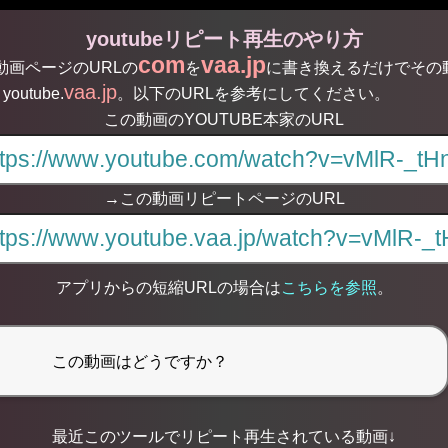
youtubeリピート再生のやり方
com
vaa.jp
る動画ページのURLの
を
に書き換えるだけでその
vaa.jp
youtube.
。以下のURLを参考にしてください。
この動画のYOUTUBE本家のURL
→この動画リピートページのURL
アプリからの短縮URLの場合は
こちらを参照
。
Ω【Mリー
にじ甲
グ】開局から
最近このツールでリピート再生されている動画↓
6】ツッコ
超ド級の好配