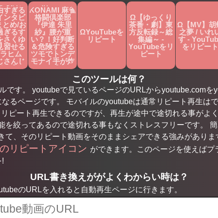
ころ満載
牌！！
由すぎる
KONAMI 麻雀
インタビ
格闘倶楽部
Ω【ゆっくり
まとめ/お
『伊達 朱里
茶番・劇】東
Ω【MV】胡
過ぎるす
紗』腰が重
ΩYouTubeを
方反転録～総
之夢 / いれ
をさくゆ
い？！好判断
リピート
集編～ -
す - YouTu
見習せる
＆危険すぎる
YouTubeをリ
をリピー
ラヒム
ツモでトンデ
ピート
じさんじ
モナイ手が炸
抜き】 -
裂！！【麻雀/
Tubeをリ
名場面】 -
このツールは何？
ート
YouTubeをリ
す。 youtubeで見ているページのURLからyoutube.comをyo
ピート
になるページです。 モバイルのyoutubeは通常リピート再生はで
もリピート再生できるのですが、再生が途中で途切れる事がよ
を絞ってあるので途切れる事もなくストレスフリーです。 簡単な
きて、そのリピート動画をそのままシェアできる強みがありま
用のリピートアイコン
ができます。このページを使えばプ
!
URL書き換えががよくわからい時は？
tubeのURLを入れると自動再生ページに行きます。