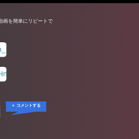
動画を簡単にリピートで
＋ コメントする
Ω【第75回
Ω
NHK紅白歌合
N